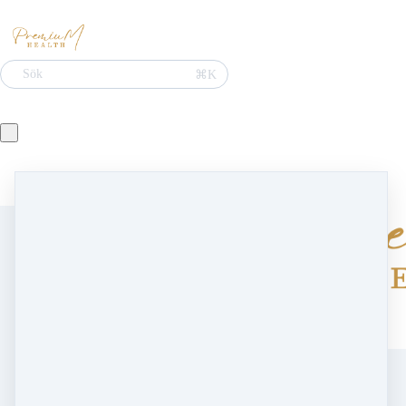
Sök
⌘K